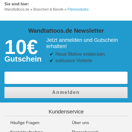
Wandtattoos.de
»
Branchen & Berufe
»
Fitnessstudio
Wandtattoos.de Newsletter
10€
Jetzt anmelden und Gutschein
erhalten!
Neue Motive entdecken
Gutschein
exklusive Vorteile
Anmelden
Kundenservice
Häufige Fragen
Über uns
Kontaktaufnahme
Pressebereich