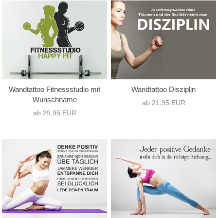
nur Text
(7)
Hochformat
(1)
nur Motiv
(0)
Querformat
(9)
Text mit Motiv
(4)
Quadrat
(1)
Wandtattoo Fitnessstudio mit
Wandtattoo Disziplin
Wunschname
ab 21,95 EUR
ab 29,95 EUR