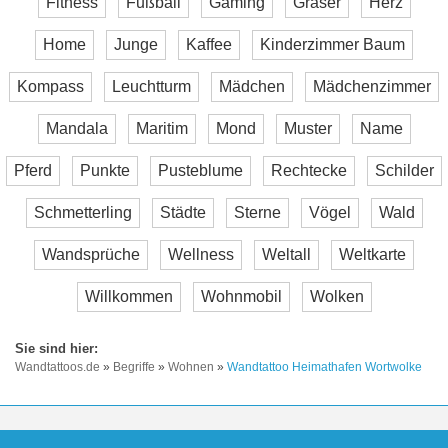
Fitness
Fußball
Gaming
Gräser
Herz
Home
Junge
Kaffee
Kinderzimmer Baum
Kompass
Leuchtturm
Mädchen
Mädchenzimmer
Mandala
Maritim
Mond
Muster
Name
Pferd
Punkte
Pusteblume
Rechtecke
Schilder
Schmetterling
Städte
Sterne
Vögel
Wald
Wandsprüche
Wellness
Weltall
Weltkarte
Willkommen
Wohnmobil
Wolken
Wandtattoos.de
»
Begriffe
»
Wohnen
»
Wandtattoo Heimathafen Wortwolke