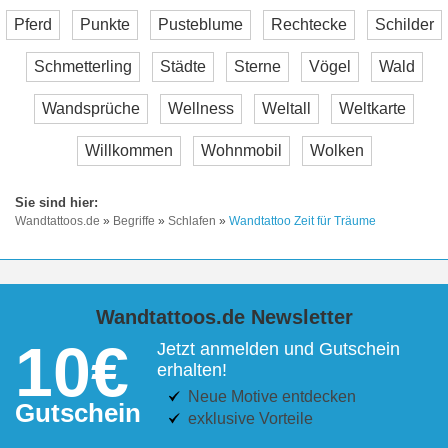
Pferd
Punkte
Pusteblume
Rechtecke
Schilder
Schmetterling
Städte
Sterne
Vögel
Wald
Wandsprüche
Wellness
Weltall
Weltkarte
Willkommen
Wohnmobil
Wolken
Wandtattoos.de
»
Begriffe
»
Schlafen
»
Wandtattoo Zeit für Träume
Wandtattoos.de Newsletter
10€
Jetzt anmelden und Gutschein
erhalten!
Neue Motive entdecken
Gutschein
exklusive Vorteile