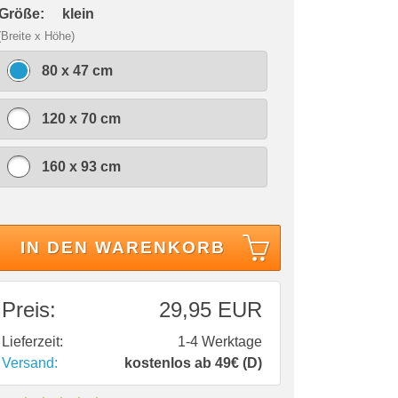
 Größe:
klein
(Breite x Höhe)
80 x 47 cm
120 x 70 cm
160 x 93 cm
IN DEN WARENKORB
Preis:
29,95 EUR
Lieferzeit:
1-4 Werktage
Versand:
kostenlos ab 49€ (D)