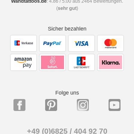
Wandtattoos.de
:
4.86
/
5.00
aus
2464
Bewertungen.
(
sehr gut
)
Sicher bezahlen
Folge uns
+49 (0)6825 / 404 92 70