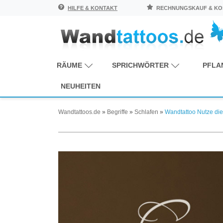
HILFE & KONTAKT
RECHNUNGSKAUF & KOS
RÄUME
SPRICHWÖRTER
PFLA
NEUHEITEN
Wandtattoos.de
»
Begriffe
»
Schlafen
»
Wandtattoo Nutze die