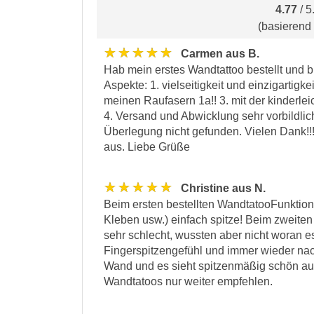
4.77
/ 5
(basierend
★★★★★
Carmen aus B.
Hab mein erstes Wandtattoo bestellt und bin
Aspekte: 1. vielseitigkeit und einzigartigkei
meinen Raufasern 1a!! 3. mit der kinderle
4. Versand und Abwicklung sehr vorbildlich
Überlegung nicht gefunden. Vielen Dank!!!
aus. Liebe Grüße
★★★★★
Christine aus N.
Beim ersten bestellten WandtatooFunktionie
Kleben usw.) einfach spitze! Beim zweiten 
sehr schlecht, wussten aber nicht woran es
Fingerspitzengefühl und immer wieder nach
Wand und es sieht spitzenmäßig schön aus
Wandtatoos nur weiter empfehlen.