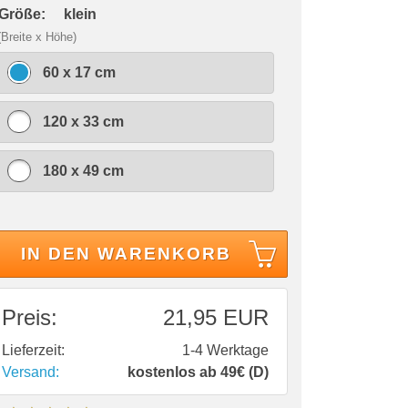
 Größe:
klein
(Breite x Höhe)
60 x 17 cm
120 x 33 cm
180 x 49 cm
IN DEN WARENKORB
Preis:
21,95 EUR
Lieferzeit:
1-4 Werktage
Versand:
kostenlos ab 49€ (D)