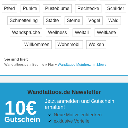
Pferd
Punkte
Pusteblume
Rechtecke
Schilder
Schmetterling
Städte
Sterne
Vögel
Wald
Wandsprüche
Wellness
Weltall
Weltkarte
Willkommen
Wohnmobil
Wolken
Wandtattoos.de
»
Begriffe
»
Flur
»
Wandtattoo Moinherz mit Möwen
Wandtattoos.de Newsletter
10€
Jetzt anmelden und Gutschein
erhalten!
Neue Motive entdecken
Gutschein
exklusive Vorteile