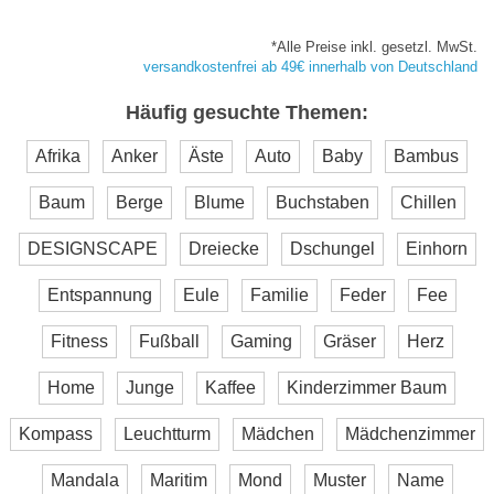
*Alle Preise inkl. gesetzl. MwSt.
versandkostenfrei ab 49€ innerhalb von Deutschland
Häufig gesuchte Themen:
Afrika
Anker
Äste
Auto
Baby
Bambus
Baum
Berge
Blume
Buchstaben
Chillen
DESIGNSCAPE
Dreiecke
Dschungel
Einhorn
Entspannung
Eule
Familie
Feder
Fee
Fitness
Fußball
Gaming
Gräser
Herz
Home
Junge
Kaffee
Kinderzimmer Baum
Kompass
Leuchtturm
Mädchen
Mädchenzimmer
Mandala
Maritim
Mond
Muster
Name