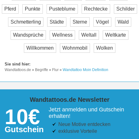
Pferd
Punkte
Pusteblume
Rechtecke
Schilder
Schmetterling
Städte
Sterne
Vögel
Wald
Wandsprüche
Wellness
Weltall
Weltkarte
Willkommen
Wohnmobil
Wolken
Wandtattoos.de
»
Begriffe
»
Flur
»
Wandtattoo Moin Definition
Wandtattoos.de Newsletter
10€
Jetzt anmelden und Gutschein
erhalten!
Neue Motive entdecken
Gutschein
exklusive Vorteile