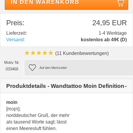
IN DEN WARENKORB
Preis:
24,95 EUR
Lieferzeit:
1-4 Werktage
Versand:
kostenlos ab 49€ (D)
★★★★★
(11 Kundenbewertungen)
Motiv Nr.
033469
Produktdetails - Wandtattoo Moin Definition
moin
[mɔɪ̯n];
norddeutscher Gruß, der mehr
als tausend Worte sagt; lässt
einen Meeresluft fühlen.