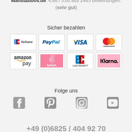
Wandtattoos.de
:
4.86
/
5.00
aus
2465
Bewertungen.
(
sehr gut
)
Sicher bezahlen
Folge uns
+49 (0)6825 / 404 92 70