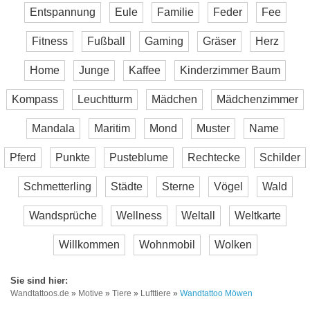
Entspannung
Eule
Familie
Feder
Fee
Fitness
Fußball
Gaming
Gräser
Herz
Home
Junge
Kaffee
Kinderzimmer Baum
Kompass
Leuchtturm
Mädchen
Mädchenzimmer
Mandala
Maritim
Mond
Muster
Name
Pferd
Punkte
Pusteblume
Rechtecke
Schilder
Schmetterling
Städte
Sterne
Vögel
Wald
Wandsprüche
Wellness
Weltall
Weltkarte
Willkommen
Wohnmobil
Wolken
Wandtattoos.de
»
Motive
»
Tiere
»
Lufttiere
»
Wandtattoo Möwen