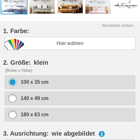
Wandfarbe ändern
1. Farbe:
Hier wählen
2. Größe:
klein
(Breite x Höhe)
100 x 35 cm
140 x 49 cm
180 x 63 cm
3. Ausrichtung:
wie abgebildet
i