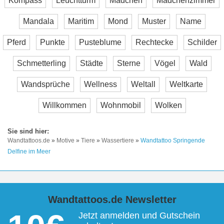
Kompass
Leuchtturm
Mädchen
Mädchenzimmer
Mandala
Maritim
Mond
Muster
Name
Pferd
Punkte
Pusteblume
Rechtecke
Schilder
Schmetterling
Städte
Sterne
Vögel
Wald
Wandsprüche
Wellness
Weltall
Weltkarte
Willkommen
Wohnmobil
Wolken
Wandtattoos.de
»
Motive
»
Tiere
»
Wassertiere
»
Wandtattoo Springende
Delfine im Meer
Wandtattoos.de Newsletter
Jetzt anmelden und Gutschein