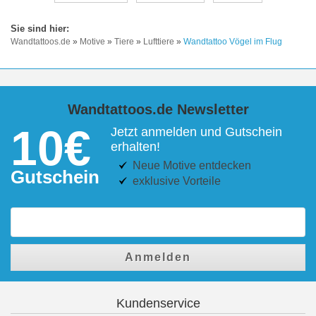
Wandtattoos.de
»
Motive
»
Tiere
»
Lufttiere
»
Wandtattoo Vögel im Flug
Wandtattoos.de Newsletter
10€
Jetzt anmelden und Gutschein
erhalten!
Neue Motive entdecken
Gutschein
exklusive Vorteile
Anmelden
Kundenservice