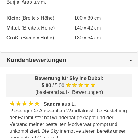
Burj al Arab u.v.m.
Klein:
(Breite x Höhe)
100 x 30 cm
Mittel:
(Breite x Höhe)
140 x 42 cm
Groß:
(Breite x Höhe)
180 x 54 cm
Kundenbewertungen
Bewertung für
Skyline Dubai
:
★★★★★
5.00
/ 5.00
(basierend auf 4 Bewertungen)
★★★★★
Sandra aus L.
Riesengroße Auswahl an Wandtatoos! Die Bestellung
der Farbmuster hat wunderbar geklappt und der
Versand meiner bestellten Motive war prompt und
unkompliziert. Die Skylinemotive zieren bereits unser
neues Büro! Ganz toll!