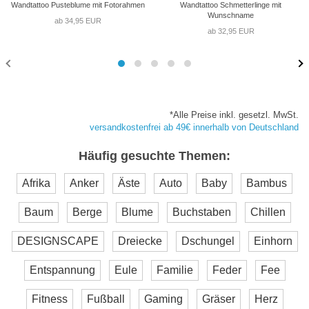
Wandtattoo Pusteblume mit Fotorahmen
Wandtattoo Schmetterlinge mit
Wunschname
ab 34,95 EUR
ab 32,95 EUR
*Alle Preise inkl. gesetzl. MwSt.
versandkostenfrei ab 49€ innerhalb von Deutschland
Häufig gesuchte Themen:
Afrika
Anker
Äste
Auto
Baby
Bambus
Baum
Berge
Blume
Buchstaben
Chillen
DESIGNSCAPE
Dreiecke
Dschungel
Einhorn
Entspannung
Eule
Familie
Feder
Fee
Fitness
Fußball
Gaming
Gräser
Herz