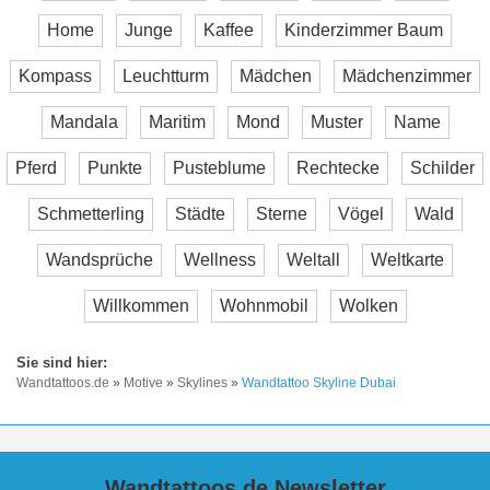
Home
Junge
Kaffee
Kinderzimmer Baum
Kompass
Leuchtturm
Mädchen
Mädchenzimmer
Mandala
Maritim
Mond
Muster
Name
Pferd
Punkte
Pusteblume
Rechtecke
Schilder
Schmetterling
Städte
Sterne
Vögel
Wald
Wandsprüche
Wellness
Weltall
Weltkarte
Willkommen
Wohnmobil
Wolken
Wandtattoos.de
»
Motive
»
Skylines
»
Wandtattoo Skyline Dubai
Wandtattoos.de Newsletter