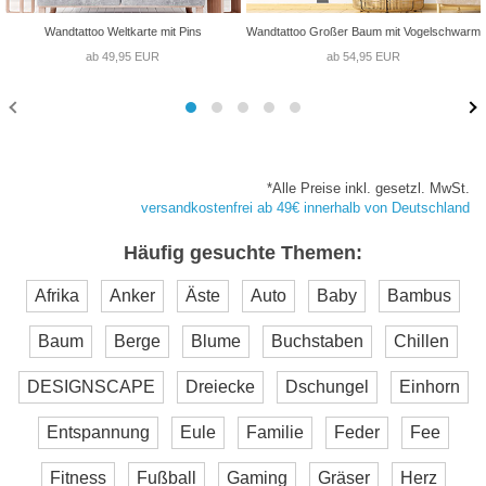
Wandtattoo Weltkarte mit Pins
Wandtattoo Großer Baum mit Vogelschwarm
ab 49,95 EUR
ab 54,95 EUR
*Alle Preise inkl. gesetzl. MwSt.
versandkostenfrei ab 49€ innerhalb von Deutschland
Häufig gesuchte Themen:
Afrika
Anker
Äste
Auto
Baby
Bambus
Baum
Berge
Blume
Buchstaben
Chillen
DESIGNSCAPE
Dreiecke
Dschungel
Einhorn
Entspannung
Eule
Familie
Feder
Fee
Fitness
Fußball
Gaming
Gräser
Herz