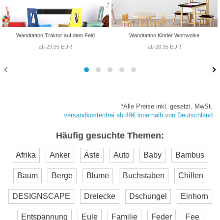
Wandtattoo Traktor auf dem Feld
Wandtattoo Kinder Wortwolke
ab 29,95 EUR
ab 28,95 EUR
*Alle Preise inkl. gesetzl. MwSt.
versandkostenfrei ab 49€ innerhalb von Deutschland
Häufig gesuchte Themen:
Afrika
Anker
Äste
Auto
Baby
Bambus
Baum
Berge
Blume
Buchstaben
Chillen
DESIGNSCAPE
Dreiecke
Dschungel
Einhorn
Entspannung
Eule
Familie
Feder
Fee