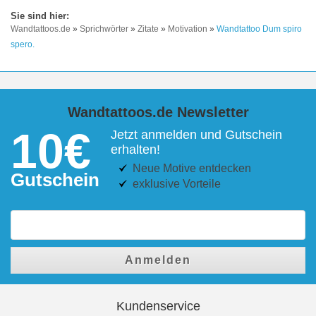
Wandtattoos.de
»
Sprichwörter
»
Zitate
»
Motivation
»
Wandtattoo Dum spiro
spero.
Wandtattoos.de Newsletter
10€
Jetzt anmelden und Gutschein
erhalten!
Neue Motive entdecken
Gutschein
exklusive Vorteile
Anmelden
Kundenservice