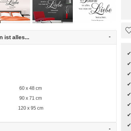
ist alles...
60 x 48 cm
90 x 71 cm
120 x 95 cm