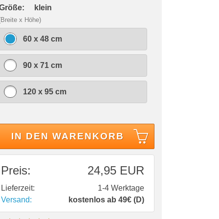
 Größe:
klein
(Breite x Höhe)
60 x 48 cm
90 x 71 cm
120 x 95 cm
IN DEN WARENKORB
Preis:
24,95 EUR
Lieferzeit:
1-4 Werktage
Versand:
kostenlos ab 49€ (D)