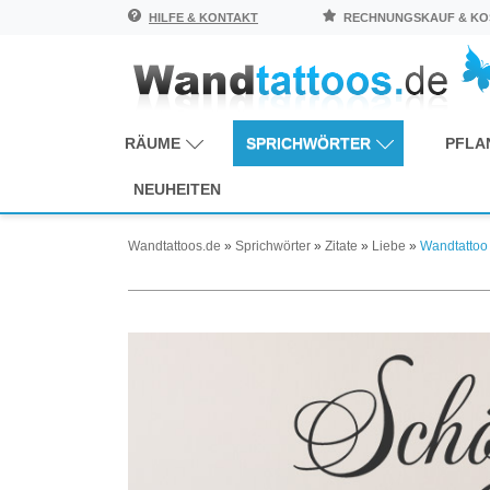
HILFE & KONTAKT
RECHNUNGSKAUF & KOS
RÄUME
SPRICHWÖRTER
PFLA
NEUHEITEN
Wandtattoos.de
»
Sprichwörter
»
Zitate
»
Liebe
»
Wandtattoo S