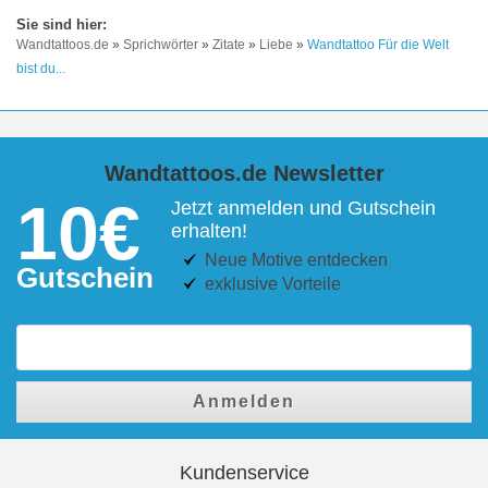
Wandtattoos.de
»
Sprichwörter
»
Zitate
»
Liebe
»
Wandtattoo Für die Welt
bist du...
Wandtattoos.de Newsletter
10€
Jetzt anmelden und Gutschein
erhalten!
Neue Motive entdecken
Gutschein
exklusive Vorteile
Anmelden
Kundenservice