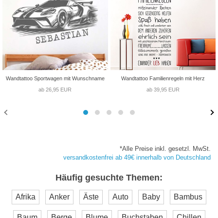
Wandtattoo Sportwagen mit Wunschname
Wandtattoo Familienregeln mit Herz
ab 26,95 EUR
ab 39,95 EUR
*Alle Preise inkl. gesetzl. MwSt.
versandkostenfrei ab 49€ innerhalb von Deutschland
Häufig gesuchte Themen:
Afrika
Anker
Äste
Auto
Baby
Bambus
Baum
Berge
Blume
Buchstaben
Chillen