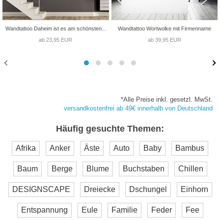
Wandtattoo Daheim ist es am schönsten...
Wandtattoo Wortwolke mit Firmenname
ab 23,95 EUR
ab 39,95 EUR
*Alle Preise inkl. gesetzl. MwSt.
versandkostenfrei ab 49€ innerhalb von Deutschland
Häufig gesuchte Themen:
Afrika
Anker
Äste
Auto
Baby
Bambus
Baum
Berge
Blume
Buchstaben
Chillen
DESIGNSCAPE
Dreiecke
Dschungel
Einhorn
Entspannung
Eule
Familie
Feder
Fee