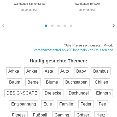
Wandtattoo Blumenranke
Wandtattoo Tentakel
ab 29,95 EUR
ab 34,95 EUR
*Alle Preise inkl. gesetzl. MwSt.
versandkostenfrei ab 49€ innerhalb von Deutschland
Häufig gesuchte Themen:
Afrika
Anker
Äste
Auto
Baby
Bambus
Baum
Berge
Blume
Buchstaben
Chillen
DESIGNSCAPE
Dreiecke
Dschungel
Einhorn
Entspannung
Eule
Familie
Feder
Fee
Fitness
Fußball
Gaming
Gräser
Herz