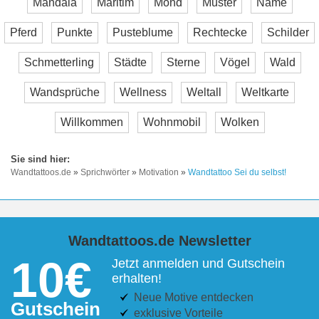
Mandala
Maritim
Mond
Muster
Name
Pferd
Punkte
Pusteblume
Rechtecke
Schilder
Schmetterling
Städte
Sterne
Vögel
Wald
Wandsprüche
Wellness
Weltall
Weltkarte
Willkommen
Wohnmobil
Wolken
Wandtattoos.de
»
Sprichwörter
»
Motivation
»
Wandtattoo Sei du selbst!
Wandtattoos.de Newsletter
10€
Jetzt anmelden und Gutschein
erhalten!
Neue Motive entdecken
Gutschein
exklusive Vorteile