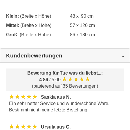
Klein:
(Breite x Höhe)
43 x 90 cm
Mittel:
(Breite x Höhe)
57 x 120 cm
Groß:
(Breite x Höhe)
86 x 180 cm
Kundenbewertungen
Bewertung für
Tue was du liebst...
:
★★★★★
4.86
/ 5.00
(basierend auf 35 Bewertungen)
★★★★★
Saskia aus N.
Ein sehr netter Service und wunderschöne Ware.
Bestimmt nicht meine letzte Brstellung.
★★★★★
Ursula aus G.