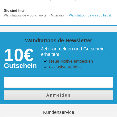
Wandtattoos.de
»
Sprichwörter
»
Motivation
»
Wandtattoo Tue was du liebst...
Wandtattoos.de Newsletter
10€
Jetzt anmelden und Gutschein
erhalten!
Neue Motive entdecken
Gutschein
exklusive Vorteile
Anmelden
Kundenservice