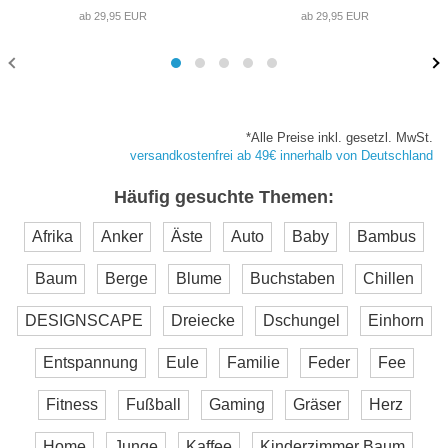
ab 29,95 EUR
ab 29,95 EUR
*Alle Preise inkl. gesetzl. MwSt.
versandkostenfrei ab 49€ innerhalb von Deutschland
Häufig gesuchte Themen:
Afrika
Anker
Äste
Auto
Baby
Bambus
Baum
Berge
Blume
Buchstaben
Chillen
DESIGNSCAPE
Dreiecke
Dschungel
Einhorn
Entspannung
Eule
Familie
Feder
Fee
Fitness
Fußball
Gaming
Gräser
Herz
Home
Junge
Kaffee
Kinderzimmer Baum