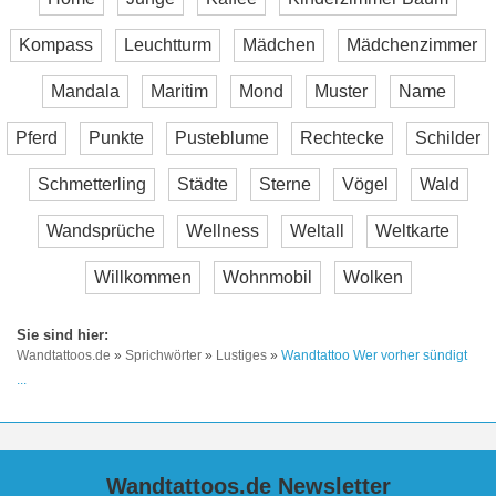
Kompass
Leuchtturm
Mädchen
Mädchenzimmer
Mandala
Maritim
Mond
Muster
Name
Pferd
Punkte
Pusteblume
Rechtecke
Schilder
Schmetterling
Städte
Sterne
Vögel
Wald
Wandsprüche
Wellness
Weltall
Weltkarte
Willkommen
Wohnmobil
Wolken
Wandtattoos.de
»
Sprichwörter
»
Lustiges
»
Wandtattoo Wer vorher sündigt
...
Wandtattoos.de Newsletter