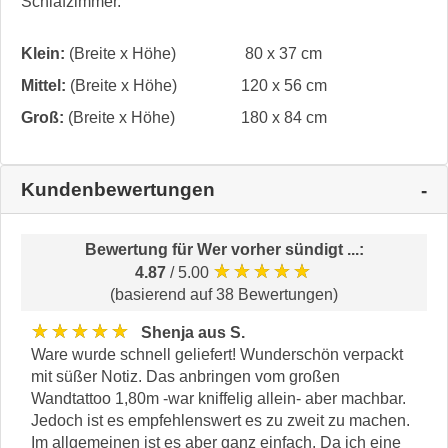
Schlafzimmer.
Klein:
(Breite x Höhe)
80 x 37 cm
Mittel:
(Breite x Höhe)
120 x 56 cm
Groß:
(Breite x Höhe)
180 x 84 cm
Kundenbewertungen
Bewertung für
Wer vorher sündigt ...
:
★★★★★
4.87
/ 5.00
(basierend auf 38 Bewertungen)
★★★★★
Shenja aus S.
Ware wurde schnell geliefert! Wunderschön verpackt
mit süßer Notiz. Das anbringen vom großen
Wandtattoo 1,80m -war kniffelig allein- aber machbar.
Jedoch ist es empfehlenswert es zu zweit zu machen.
Im allgemeinen ist es aber ganz einfach. Da ich eine