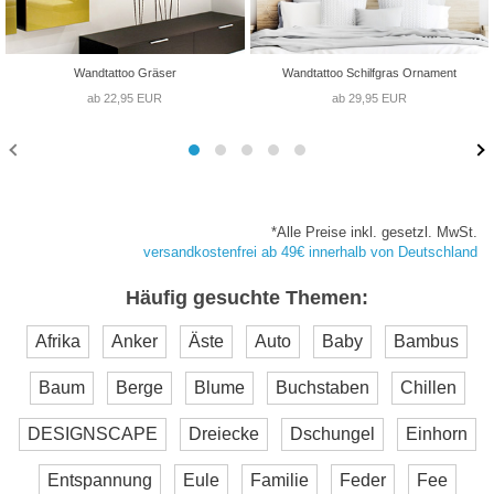
Wandtattoo Gräser
Wandtattoo Schilfgras Ornament
ab 22,95 EUR
ab 29,95 EUR
*Alle Preise inkl. gesetzl. MwSt.
versandkostenfrei ab 49€ innerhalb von Deutschland
Häufig gesuchte Themen:
Afrika
Anker
Äste
Auto
Baby
Bambus
Baum
Berge
Blume
Buchstaben
Chillen
DESIGNSCAPE
Dreiecke
Dschungel
Einhorn
Entspannung
Eule
Familie
Feder
Fee