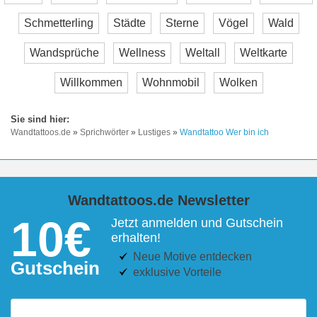
Schmetterling
Städte
Sterne
Vögel
Wald
Wandsprüche
Wellness
Weltall
Weltkarte
Willkommen
Wohnmobil
Wolken
Wandtattoos.de
»
Sprichwörter
»
Lustiges
»
Wandtattoo Wer bin ich
Wandtattoos.de Newsletter
10€
Jetzt anmelden und Gutschein
erhalten!
Neue Motive entdecken
Gutschein
exklusive Vorteile