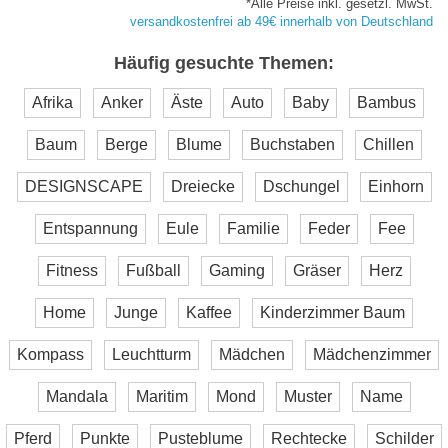
*Alle Preise inkl. gesetzl. MwSt.
versandkostenfrei ab 49€ innerhalb von Deutschland
Häufig gesuchte Themen:
Afrika
Anker
Äste
Auto
Baby
Bambus
Baum
Berge
Blume
Buchstaben
Chillen
DESIGNSCAPE
Dreiecke
Dschungel
Einhorn
Entspannung
Eule
Familie
Feder
Fee
Fitness
Fußball
Gaming
Gräser
Herz
Home
Junge
Kaffee
Kinderzimmer Baum
Kompass
Leuchtturm
Mädchen
Mädchenzimmer
Mandala
Maritim
Mond
Muster
Name
Pferd
Punkte
Pusteblume
Rechtecke
Schilder