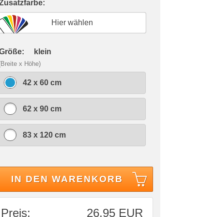
 Zusatzfarbe:
Hier wählen
 Größe:
klein
(Breite x Höhe)
42 x 60 cm
62 x 90 cm
83 x 120 cm
IN DEN WARENKORB
Preis:
26,95 EUR