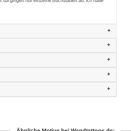
n, da gingen nur einzelne Buchstaben ab. Ich hatte
Ähnliche Motive bei Wandtattoos.de: