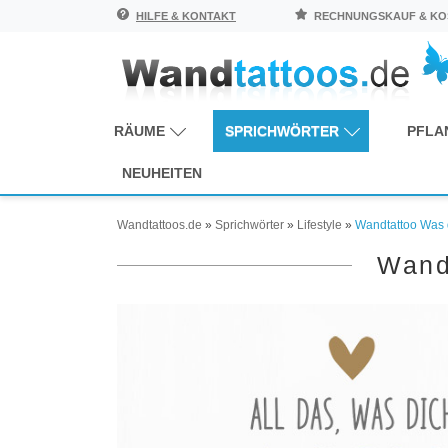
HILFE & KONTAKT
RECHNUNGSKAUF & KOS
RÄUME
SPRICHWÖRTER
PFLA
NEUHEITEN
Wandtattoos.de
»
Sprichwörter
»
Lifestyle
»
Wandtattoo Was 
Wand