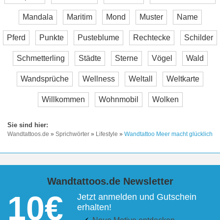
Mandala
Maritim
Mond
Muster
Name
Pferd
Punkte
Pusteblume
Rechtecke
Schilder
Schmetterling
Städte
Sterne
Vögel
Wald
Wandsprüche
Wellness
Weltall
Weltkarte
Willkommen
Wohnmobil
Wolken
Wandtattoos.de
»
Sprichwörter
»
Lifestyle
»
Wandtattoo Meer macht glücklich
Wandtattoos.de Newsletter
10€
Jetzt anmelden und Gutschein
erhalten!