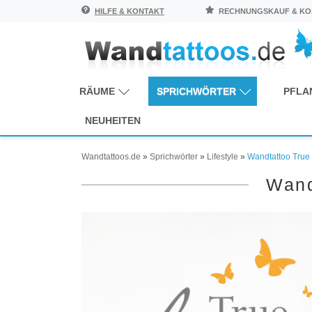
HILFE & KONTAKT
RECHNUNGSKAUF & KOS
RÄUME
SPRICHWÖRTER
PFLA
NEUHEITEN
Wandtattoos.de
»
Sprichwörter
»
Lifestyle
»
Wandtattoo True 
Wand