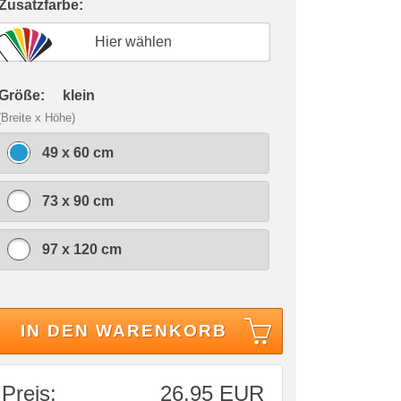
 Zusatzfarbe:
Hier wählen
 Größe:
klein
(Breite x Höhe)
49 x 60 cm
73 x 90 cm
97 x 120 cm
IN DEN WARENKORB
Preis:
26,95 EUR