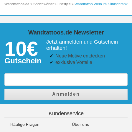
Wandtattoos.de
»
Sprichwörter
»
Lifestyle
»
Wandtattoo Wein im Kühlschrank
Wandtattoos.de Newsletter
10€
Jetzt anmelden und Gutschein
erhalten!
Neue Motive entdecken
Gutschein
exklusive Vorteile
Anmelden
Kundenservice
Häufige Fragen
Über uns