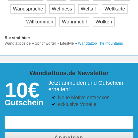
Wandsprüche
Wellness
Weltall
Weltkarte
Willkommen
Wohnmobil
Wolken
Wandtattoos.de
»
Sprichwörter
»
Lifestyle
»
Wandtattoo The mountains
Wandtattoos.de Newsletter
10€
Jetzt anmelden und Gutschein
erhalten!
Neue Motive entdecken
Gutschein
exklusive Vorteile
Anmelden