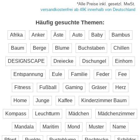
*Alle Preise inkl. gesetzl. MwSt.
versandkostenfrei ab 49€ innerhalb von Deutschland
Häufig gesuchte Themen:
Afrika
Anker
Äste
Auto
Baby
Bambus
Baum
Berge
Blume
Buchstaben
Chillen
DESIGNSCAPE
Dreiecke
Dschungel
Einhorn
Entspannung
Eule
Familie
Feder
Fee
Fitness
Fußball
Gaming
Gräser
Herz
Home
Junge
Kaffee
Kinderzimmer Baum
Kompass
Leuchtturm
Mädchen
Mädchenzimmer
Mandala
Maritim
Mond
Muster
Name
Pferd
Punkte
Pusteblume
Rechtecke
Schilder