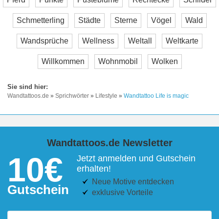
Schmetterling
Städte
Sterne
Vögel
Wald
Wandsprüche
Wellness
Weltall
Weltkarte
Willkommen
Wohnmobil
Wolken
Wandtattoos.de
»
Sprichwörter
»
Lifestyle
»
Wandtattoo Life is magic
Wandtattoos.de Newsletter
10€
Jetzt anmelden und Gutschein
erhalten!
Neue Motive entdecken
Gutschein
exklusive Vorteile