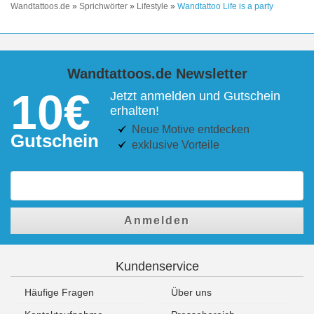
Wandtattoos.de
»
Sprichwörter
»
Lifestyle
»
Wandtattoo Life is a party
Wandtattoos.de Newsletter
10€
Jetzt anmelden und Gutschein
erhalten!
Neue Motive entdecken
Gutschein
exklusive Vorteile
Anmelden
Kundenservice
Häufige Fragen
Über uns