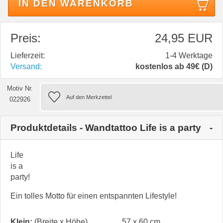
IN DEN WARENKORB
Preis:
24,95 EUR
Lieferzeit:
1-4 Werktage
Versand:
kostenlos ab 49€ (D)
Motiv Nr.
022926
Produktdetails - Wandtattoo Life is a party
Life
is a
party!
Ein tolles Motto für einen entspannten Lifestyle!
Klein:
(Breite x Höhe)
57 x 60 cm