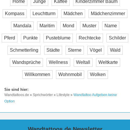
Home
Junge
Kaffee
Kinderzimmer Baum
Kompass
Leuchtturm
Mädchen
Mädchenzimmer
Mandala
Maritim
Mond
Muster
Name
Pferd
Punkte
Pusteblume
Rechtecke
Schilder
Schmetterling
Städte
Sterne
Vögel
Wald
Wandsprüche
Wellness
Weltall
Weltkarte
Willkommen
Wohnmobil
Wolken
Wandtattoos.de
»
Sprichwörter
»
Lifestyle
»
Wandtattoo Aufgeben keine
Option
Wandtattoos.de Newsletter