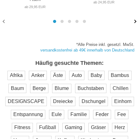
ab 24,95 EUR
ab 29,95 EUR
*Alle Preise inkl. gesetzl. MwSt.
versandkostenfrei ab 49€ innerhalb von Deutschland
Häufig gesuchte Themen:
Afrika
Anker
Äste
Auto
Baby
Bambus
Baum
Berge
Blume
Buchstaben
Chillen
DESIGNSCAPE
Dreiecke
Dschungel
Einhorn
Entspannung
Eule
Familie
Feder
Fee
Fitness
Fußball
Gaming
Gräser
Herz