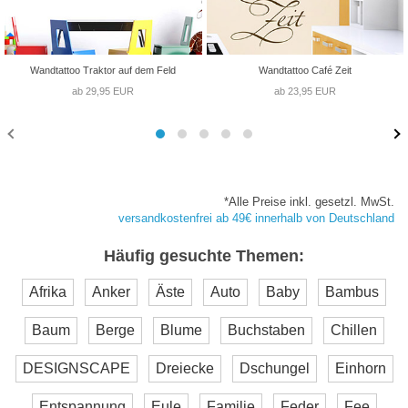
Wandtattoo Traktor auf dem Feld
Wandtattoo Café Zeit
ab 29,95 EUR
ab 23,95 EUR
*Alle Preise inkl. gesetzl. MwSt.
versandkostenfrei ab 49€ innerhalb von Deutschland
Häufig gesuchte Themen:
Afrika
Anker
Äste
Auto
Baby
Bambus
Baum
Berge
Blume
Buchstaben
Chillen
DESIGNSCAPE
Dreiecke
Dschungel
Einhorn
Entspannung
Eule
Familie
Feder
Fee