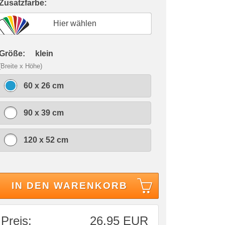
 Zusatzfarbe:
Hier wählen
 Größe:
klein
(Breite x Höhe)
60 x 26 cm
90 x 39 cm
120 x 52 cm
IN DEN WARENKORB
Preis:
26,95 EUR