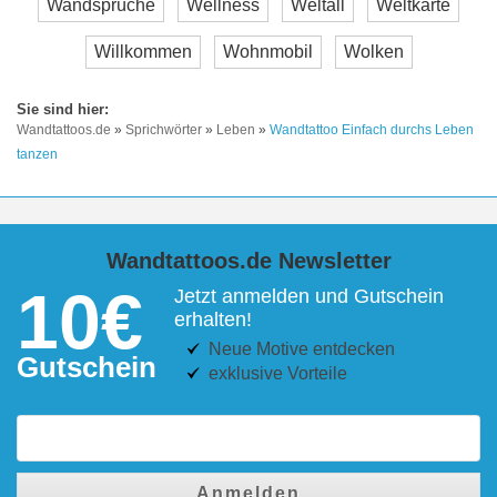
Wandsprüche
Wellness
Weltall
Weltkarte
Willkommen
Wohnmobil
Wolken
Wandtattoos.de
»
Sprichwörter
»
Leben
»
Wandtattoo Einfach durchs Leben
tanzen
Wandtattoos.de Newsletter
10€
Jetzt anmelden und Gutschein
erhalten!
Neue Motive entdecken
Gutschein
exklusive Vorteile
Anmelden