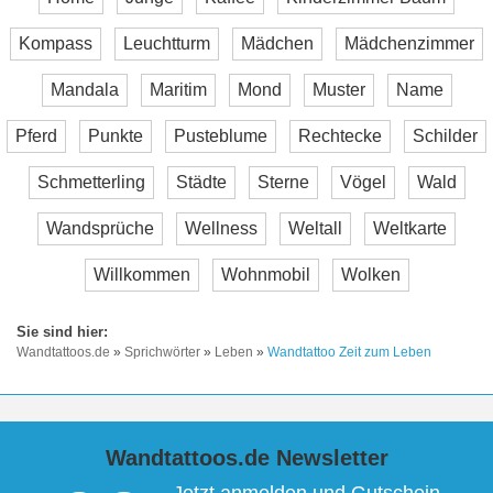
Kompass
Leuchtturm
Mädchen
Mädchenzimmer
Mandala
Maritim
Mond
Muster
Name
Pferd
Punkte
Pusteblume
Rechtecke
Schilder
Schmetterling
Städte
Sterne
Vögel
Wald
Wandsprüche
Wellness
Weltall
Weltkarte
Willkommen
Wohnmobil
Wolken
Wandtattoos.de
»
Sprichwörter
»
Leben
»
Wandtattoo Zeit zum Leben
Wandtattoos.de Newsletter
Jetzt anmelden und Gutschein