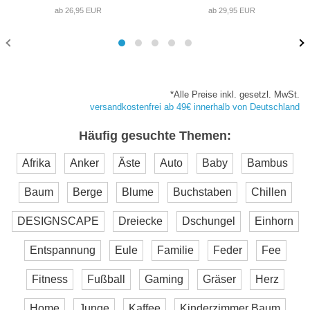
ab 26,95 EUR
ab 29,95 EUR
*Alle Preise inkl. gesetzl. MwSt.
versandkostenfrei ab 49€ innerhalb von Deutschland
Häufig gesuchte Themen:
Afrika
Anker
Äste
Auto
Baby
Bambus
Baum
Berge
Blume
Buchstaben
Chillen
DESIGNSCAPE
Dreiecke
Dschungel
Einhorn
Entspannung
Eule
Familie
Feder
Fee
Fitness
Fußball
Gaming
Gräser
Herz
Home
Junge
Kaffee
Kinderzimmer Baum