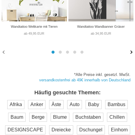
Wandtattoo Weltkarte mit Tieren
Wandtattoo Wandbanner Gräser
ab 49,95 EUR
ab 34,95 EUR
*Alle Preise inkl. gesetzl. MwSt.
versandkostenfrei ab 49€ innerhalb von Deutschland
Häufig gesuchte Themen:
Afrika
Anker
Äste
Auto
Baby
Bambus
Baum
Berge
Blume
Buchstaben
Chillen
DESIGNSCAPE
Dreiecke
Dschungel
Einhorn