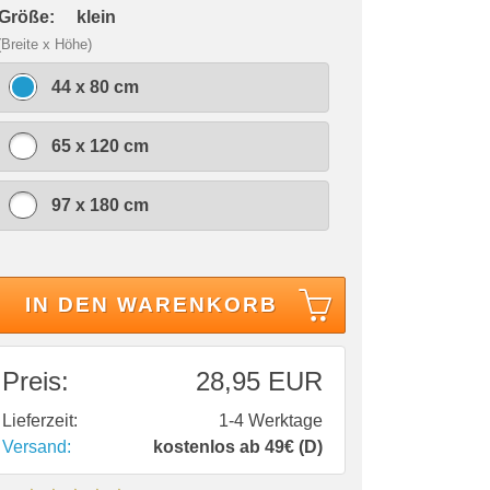
 Größe:
klein
(Breite x Höhe)
44 x 80 cm
65 x 120 cm
97 x 180 cm
IN DEN WARENKORB
Preis:
28,95 EUR
Lieferzeit:
1-4 Werktage
Versand:
kostenlos ab 49€ (D)