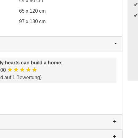
44 x 80 cm
65 x 120 cm
97 x 180 cm
ly hearts can build a home
:
★★★★★
.00
nd auf 1 Bewertung)