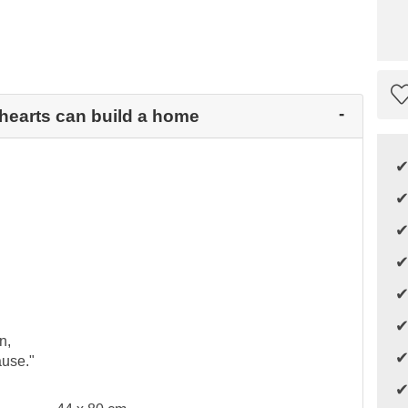
 hearts can build a home
n,
ause."