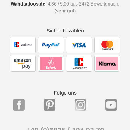
Wandtattoos.de
:
4.86
/
5.00
aus
2472
Bewertungen.
(
sehr gut
)
Sicher bezahlen
Folge uns
+49 (0)6825 / 404 92 70