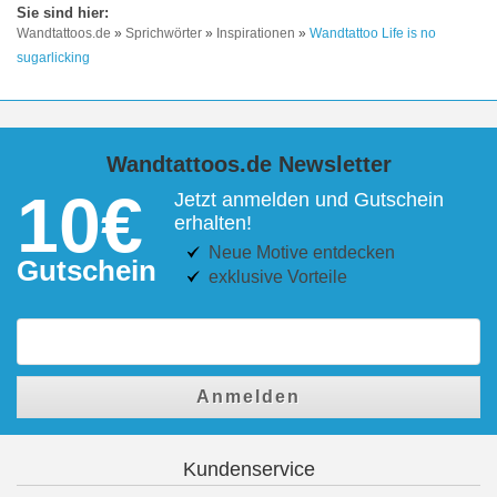
Wandtattoos.de
»
Sprichwörter
»
Inspirationen
»
Wandtattoo Life is no
sugarlicking
Wandtattoos.de Newsletter
10€
Jetzt anmelden und Gutschein
erhalten!
Neue Motive entdecken
Gutschein
exklusive Vorteile
Anmelden
Kundenservice