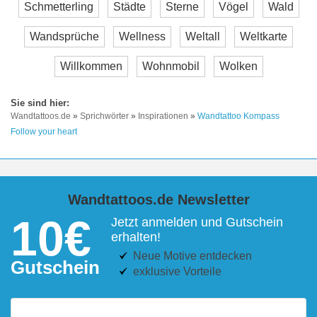
Schmetterling
Städte
Sterne
Vögel
Wald
Wandsprüche
Wellness
Weltall
Weltkarte
Willkommen
Wohnmobil
Wolken
Wandtattoos.de
»
Sprichwörter
»
Inspirationen
»
Wandtattoo Kompass
Follow your heart
Wandtattoos.de Newsletter
10€
Jetzt anmelden und Gutschein
erhalten!
Neue Motive entdecken
Gutschein
exklusive Vorteile