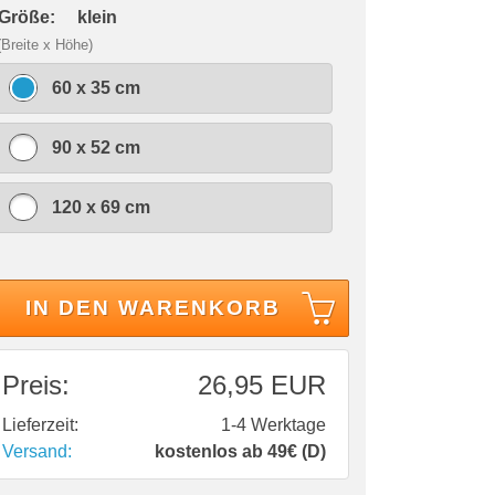
 Größe:
klein
(Breite x Höhe)
60 x 35 cm
90 x 52 cm
120 x 69 cm
IN DEN WARENKORB
Preis:
26,95 EUR
Lieferzeit:
1-4 Werktage
Versand:
kostenlos ab 49€ (D)