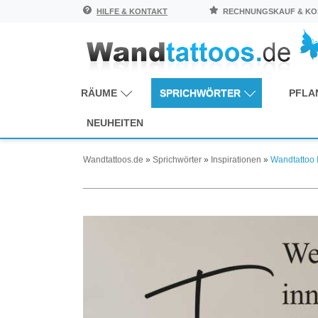
HILFE & KONTAKT
RECHNUNGSKAUF & KOS
RÄUME
SPRICHWÖRTER
PFLA
NEUHEITEN
Wandtattoos.de
»
Sprichwörter
»
Inspirationen
»
Wandtattoo 