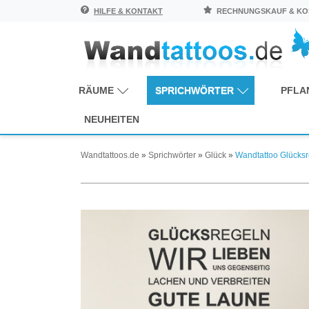
HILFE & KONTAKT
RECHNUNGSKAUF & KOS
RÄUME
SPRICHWÖRTER
PFLA
NEUHEITEN
Wandtattoos.de
»
Sprichwörter
»
Glück
»
Wandtattoo Glücks