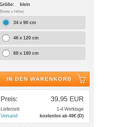
 Größe:
klein
(Breite x Höhe)
34 x 90 cm
46 x 120 cm
68 x 180 cm
IN DEN WARENKORB
Preis:
39,95 EUR
Lieferzeit:
1-4 Werktage
Versand:
kostenlos ab 49€ (D)