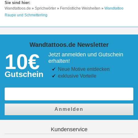
Wandtattoos.de
»
Sprichwörter
»
Fernöstliche Weisheiten
»
Wandtattoo
Raupe und Schmetterling
Wandtattoos.de Newsletter
10€
Jetzt anmelden und Gutschein
erhalten!
Neue Motive entdecken
Gutschein
exklusive Vorteile
Anmelden
Kundenservice