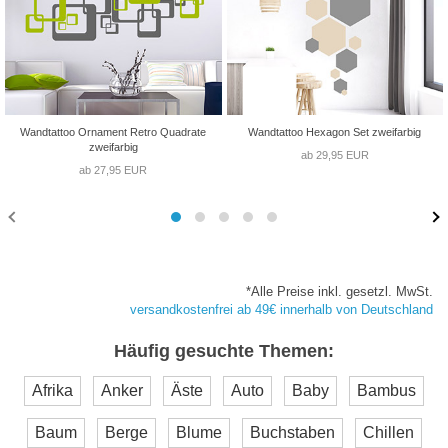
Wandtattoo Ornament Retro Quadrate
Wandtattoo Hexagon Set zweifarbig
zweifarbig
ab 29,95 EUR
ab 27,95 EUR
*Alle Preise inkl. gesetzl. MwSt.
versandkostenfrei ab 49€ innerhalb von Deutschland
Häufig gesuchte Themen:
Afrika
Anker
Äste
Auto
Baby
Bambus
Baum
Berge
Blume
Buchstaben
Chillen