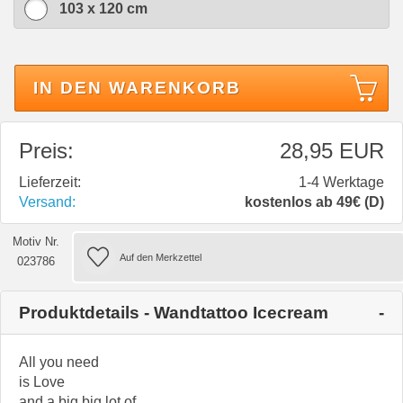
103 x 120 cm
IN DEN WARENKORB
Preis:
28,95 EUR
Lieferzeit:
1-4 Werktage
Versand:
kostenlos ab 49€ (D)
Motiv Nr.
023786
Produktdetails - Wandtattoo Icecream
All you need
is Love
and a big big lot of