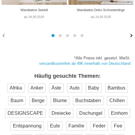
Wandtattoo Seeluft
Wandtattoo Deko Schmetterlinge
ab 34,95 EUR
ab 24,95 EUR
*Alle Preise inkl. gesetzl. MwSt.
versandkostenfrei ab 49€ innerhalb von Deutschland
Häufig gesuchte Themen:
Afrika
Anker
Äste
Auto
Baby
Bambus
Baum
Berge
Blume
Buchstaben
Chillen
DESIGNSCAPE
Dreiecke
Dschungel
Einhorn
Entspannung
Eule
Familie
Feder
Fee