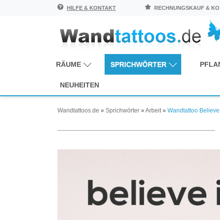
HILFE & KONTAKT
RECHNUNGSKAUF & KOS
RÄUME
SPRICHWÖRTER
PFLA
NEUHEITEN
Wandtattoos.de
»
Sprichwörter
»
Arbeit
»
Wandtattoo Believe 