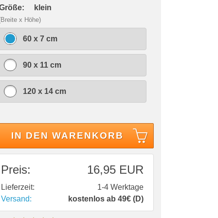
 Größe:
klein
(Breite x Höhe)
60 x 7 cm
90 x 11 cm
120 x 14 cm
IN DEN WARENKORB
Preis:
16,95 EUR
Lieferzeit:
1-4 Werktage
Versand:
kostenlos ab 49€ (D)