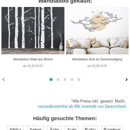
Wandtattoo gekauft:
Wandtattoo Wald aus Birken
Wandtattoo Äste im Sonnenaufgang
ab 49,95 EUR
ab 44,95 EUR
*Alle Preise inkl. gesetzl. MwSt.
versandkostenfrei ab 49€ innerhalb von Deutschland
Häufig gesuchte Themen:
Afrika
Anker
Äste
Auto
Baby
Bambus