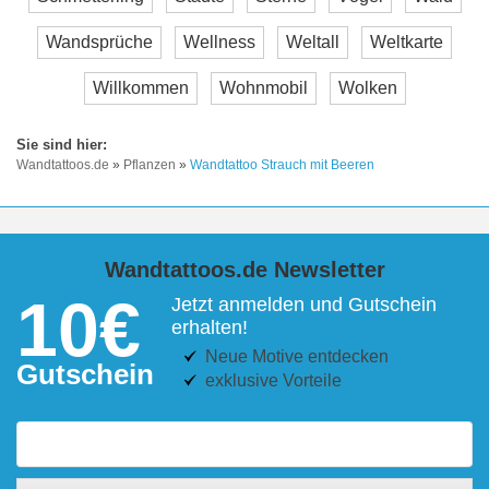
Wandsprüche
Wellness
Weltall
Weltkarte
Willkommen
Wohnmobil
Wolken
Wandtattoos.de
»
Pflanzen
»
Wandtattoo Strauch mit Beeren
Wandtattoos.de Newsletter
10€
Jetzt anmelden und Gutschein
erhalten!
Neue Motive entdecken
Gutschein
exklusive Vorteile