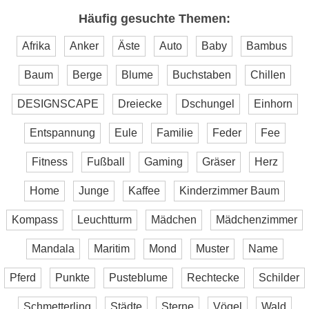
Häufig gesuchte Themen:
Afrika
Anker
Äste
Auto
Baby
Bambus
Baum
Berge
Blume
Buchstaben
Chillen
DESIGNSCAPE
Dreiecke
Dschungel
Einhorn
Entspannung
Eule
Familie
Feder
Fee
Fitness
Fußball
Gaming
Gräser
Herz
Home
Junge
Kaffee
Kinderzimmer Baum
Kompass
Leuchtturm
Mädchen
Mädchenzimmer
Mandala
Maritim
Mond
Muster
Name
Pferd
Punkte
Pusteblume
Rechtecke
Schilder
Schmetterling
Städte
Sterne
Vögel
Wald