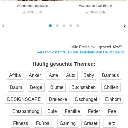
Wandtattoo Logopädie
Wandtattoo Zwei Birken
ab 34,95 EUR
ab 39,95 EUR
*Alle Preise inkl. gesetzl. MwSt.
versandkostenfrei ab 49€ innerhalb von Deutschland
Häufig gesuchte Themen:
Afrika
Anker
Äste
Auto
Baby
Bambus
Baum
Berge
Blume
Buchstaben
Chillen
DESIGNSCAPE
Dreiecke
Dschungel
Einhorn
Entspannung
Eule
Familie
Feder
Fee
Fitness
Fußball
Gaming
Gräser
Herz