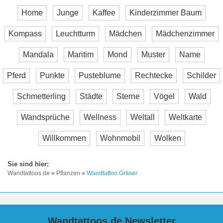
Home
Junge
Kaffee
Kinderzimmer Baum
Kompass
Leuchtturm
Mädchen
Mädchenzimmer
Mandala
Maritim
Mond
Muster
Name
Pferd
Punkte
Pusteblume
Rechtecke
Schilder
Schmetterling
Städte
Sterne
Vögel
Wald
Wandsprüche
Wellness
Weltall
Weltkarte
Willkommen
Wohnmobil
Wolken
Wandtattoos.de
»
Pflanzen
»
Wandtattoo Gräser
Wandtattoos.de Newsletter