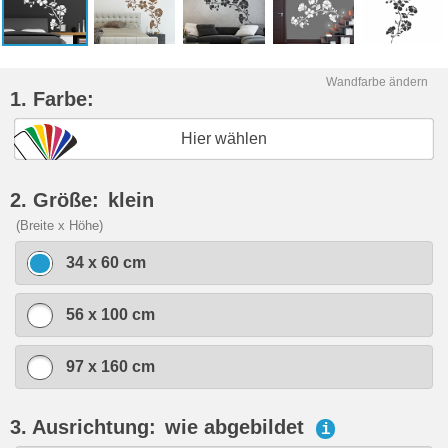
Wandfarbe ändern
1. Farbe:
Hier wählen
2. Größe:
klein
(Breite x Höhe)
34 x 60 cm
56 x 100 cm
97 x 160 cm
3. Ausrichtung:
wie abgebildet
i