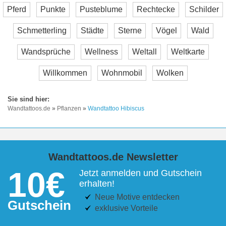
Pferd
Punkte
Pusteblume
Rechtecke
Schilder
Schmetterling
Städte
Sterne
Vögel
Wald
Wandsprüche
Wellness
Weltall
Weltkarte
Willkommen
Wohnmobil
Wolken
Wandtattoos.de
»
Pflanzen
»
Wandtattoo Hibiscus
Wandtattoos.de Newsletter
10€
Jetzt anmelden und Gutschein
erhalten!
Neue Motive entdecken
Gutschein
exklusive Vorteile