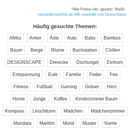
*Alle Preise inkl. gesetzl. MwSt.
versandkostenfrei ab 49€ innerhalb von Deutschland
Häufig gesuchte Themen:
Afrika
Anker
Äste
Auto
Baby
Bambus
Baum
Berge
Blume
Buchstaben
Chillen
DESIGNSCAPE
Dreiecke
Dschungel
Einhorn
Entspannung
Eule
Familie
Feder
Fee
Fitness
Fußball
Gaming
Gräser
Herz
Home
Junge
Kaffee
Kinderzimmer Baum
Kompass
Leuchtturm
Mädchen
Mädchenzimmer
Mandala
Maritim
Mond
Muster
Name