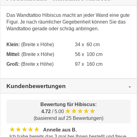
Das Wandtattoo Hibiscus macht an jeder Wand eine gute
Figur. Je nach räumlicher Gegebenheit können Sie das
Wandtattoo gerade oder schräg anbringen.
Klein:
(Breite x Höhe)
34 x 60 cm
Mittel:
(Breite x Höhe)
56 x 100 cm
Groß:
(Breite x Höhe)
97 x 160 cm
Kundenbewertungen
Bewertung für
Hibiscus
:
★★★★★
4.72
/ 5.00
(basierend auf 25 Bewertungen)
★★★★★
Annelie aus B.
Ich habe bereits das 3.mal bei Ihnen bestellt und freue